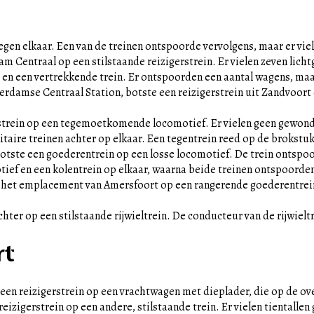
egen elkaar. Een van de treinen ontspoorde vervolgens, maar er vi
m Centraal op een stilstaande reizigerstrein. Er vielen zeven lic
en een vertrekkende trein. Er ontspoorden een aantal wagens, maa
erdamse Centraal Station, botste een reizigerstrein uit Zandvoort
erstrein op een tegemoetkomende locomotief. Er vielen geen gewon
taire treinen achter op elkaar. Een tegentrein reed op de brokstuk
tste een goederentrein op een losse locomotief. De trein ontspoo
tief en een kolentrein op elkaar, waarna beide treinen ontspoorden.
p het emplacement van Amersfoort op een rangerende goederentrein
hter op een stilstaande rijwieltrein. De conducteur van de rijwielt
rt
n reizigerstrein op een vrachtwagen met dieplader, die op de ove
eizigerstrein op een andere, stilstaande trein. Er vielen tientall