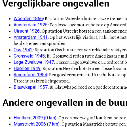
Vergelijkbare ongevallen
–
:
Bij station Woerden botsten twee treinen t
Woerden 1866
:
Een losse locomotief botste op Amsterda
Amsterdam 1925
:
Op station Utrecht botsten een aankomende 
Utrecht 1926
:
Op het Westelijk Viaduct, nabij het Amst
Amsterdam 1941
beide treinen ontspoorden.
:
Bij station Oss botste een vertrekkende reizig
Oss 1942
:
Bij Gronsveld reden twee Amerikaanse mili
Gronsveld 1945
:
Tussen Lage Zwaluwe en Dordrecht bo
Lage Zwaluwe 1947
:
Bij station Heerlen botsten een losse locomo
Heerlen 1949
:
Een goederentrein uit Utrecht botste o
Amersfoort 1954
Utrecht raakten lichtgewond.
:
Bij Blauwkapel reed een goederentrein ac
Blauwkapel 1957
Andere ongevallen in de buu
:
Op een overweg in Houthem botste ee
Houthem 2009
(
0
km)
:
Op station Maastricht botste een r
Maastricht 2006
(
7
km)