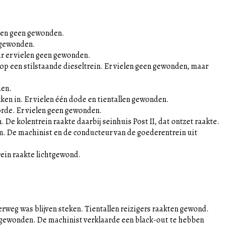
elen geen gewonden.
htgewonden.
r er vielen geen gewonden.
 op een stilstaande dieseltrein. Er vielen geen gewonden, maar
den.
ken in. Er vielen één dode en tientallen gewonden.
rde. Er vielen geen gewonden.
 De kolentrein raakte daarbij seinhuis Post II, dat ontzet raakte.
. De machinist en de conducteur van de goederentrein uit
rein raakte lichtgewond.
rweg was blijven steken. Tientallen reizigers raakten gewond.
en gewonden. De machinist verklaarde een black-out te hebben