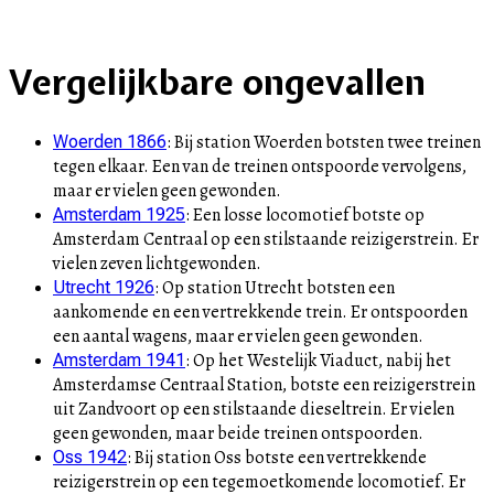
+
Vergelijkbare ongevallen
–
:
Bij station Woerden botsten twee treinen
Woerden 1866
tegen elkaar. Een van de treinen ontspoorde vervolgens,
maar er vielen geen gewonden.
:
Een losse locomotief botste op
Amsterdam 1925
Amsterdam Centraal op een stilstaande reizigerstrein. Er
vielen zeven lichtgewonden.
:
Op station Utrecht botsten een
Utrecht 1926
aankomende en een vertrekkende trein. Er ontspoorden
een aantal wagens, maar er vielen geen gewonden.
:
Op het Westelijk Viaduct, nabij het
Amsterdam 1941
Amsterdamse Centraal Station, botste een reizigerstrein
uit Zandvoort op een stilstaande dieseltrein. Er vielen
geen gewonden, maar beide treinen ontspoorden.
:
Bij station Oss botste een vertrekkende
Oss 1942
reizigerstrein op een tegemoetkomende locomotief. Er