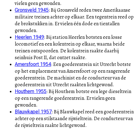
vielen geen gewonden.
:
Bij Gronsveld reden twee Amerikaanse
Gronsveld 1945
militaire treinen achter op elkaar. Een tegentrein reed op
de brokstukken in. Er vielen één dode en tientallen
gewonden.
:
Bij station Heerlen botsten een losse
Heerlen 1949
locomotief en een kolentrein op elkaar, waarna beide
treinen ontspoorden. De kolentrein raakte daarbij
seinhuis Post II, dat ontzet raakte.
:
Een goederentrein uit Utrecht botste
Amersfoort 1954
op het emplacement van Amersfoort op een rangerende
goederentrein. De machinist en de conducteur van de
goederentrein uit Utrecht raakten lichtgewond.
:
Bij Houthem botste een lege dieseltrein
Houthem 1955
op een rangerende goederentrein. Er vielen geen
gewonden.
:
Bij Blauwkapel reed een goederentrein
Blauwkapel 1957
achter op een stilstaande rijwieltrein. De conducteur van
de rijwieltrein raakte lichtgewond.