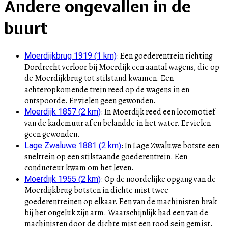
Andere ongevallen in de
buurt
:
Een goederentrein richting
Moerdijkbrug 1919
(
1
km)
Dordrecht verloor bij Moerdijk een aantal wagens, die op
de Moerdijkbrug tot stilstand kwamen. Een
achteropkomende trein reed op de wagens in en
ontspoorde. Er vielen geen gewonden.
:
In Moerdijk reed een locomotief
Moerdijk 1857
(
2
km)
van de kademuur af en belandde in het water. Er vielen
geen gewonden.
:
In Lage Zwaluwe botste een
Lage Zwaluwe 1881
(
2
km)
sneltrein op een stilstaande goederentrein. Een
conducteur kwam om het leven.
:
Op de noordelijke opgang van de
Moerdijk 1955
(
2
km)
Moerdijkbrug botsten in dichte mist twee
goederentreinen op elkaar. Een van de machinisten brak
bij het ongeluk zijn arm. Waarschijnlijk had een van de
machinisten door de dichte mist een rood sein gemist.