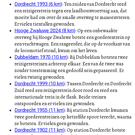
:
Ten zuiden van Dordrecht reed
Dordrecht 1993
(
6
km)
een reizigerstrein tegen een landbouwvoertuig aan, dat
moeite had om over de smalle overweg te manoeuvreren.
Er vielen tientallen gewonden.
:
Op een onbewaakte
Hooge Zwaluwe 2024
(
8
km)
overweg bij Hooge Zwaluwe botste een goederentrein op
een vrachtwagen. Een rangeerder, die op de voorkant van
de locomotief stond, kwam om het leven.
:
Bij Dubbeldam botsten twee
Dubbeldam 1970
(
10
km)
reizigerstreinen achterop elkaar. Een van de twee was
zonder toestemming een gedoofd sein gepasseerd. Er
vielen twintig gewonden.
:
Tussen Dordrecht en Dordrecht
Dordrecht 1999
(
10
km)
Zuid reed een reizigerstrein door rood en reed een
internationale trein in de flank. Beide treinen
ontspoorden en er vielen zes gewonden.
:
Bij station Dordrecht kwamen
Dordrecht 1955
(
11
km)
twee goederentreinen op hetzelfde spoor terecht, waarna
ze botsten. Er vielen geen gewonden.
:
Op station Dordrecht botste
Dordrecht 1902
(
11
km)