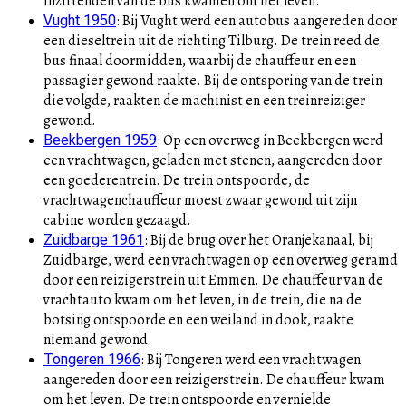
inzittenden van de bus kwamen om het leven.
:
Bij Vught werd een autobus aangereden door
Vught 1950
een dieseltrein uit de richting Tilburg. De trein reed de
bus finaal doormidden, waarbij de chauffeur en een
passagier gewond raakte. Bij de ontsporing van de trein
die volgde, raakten de machinist en een treinreiziger
gewond.
:
Op een overweg in Beekbergen werd
Beekbergen 1959
een vrachtwagen, geladen met stenen, aangereden door
een goederentrein. De trein ontspoorde, de
vrachtwagenchauffeur moest zwaar gewond uit zijn
cabine worden gezaagd.
:
Bij de brug over het Oranjekanaal, bij
Zuidbarge 1961
Zuidbarge, werd een vrachtwagen op een overweg geramd
door een reizigerstrein uit Emmen. De chauffeur van de
vrachtauto kwam om het leven, in de trein, die na de
botsing ontspoorde en een weiland in dook, raakte
niemand gewond.
:
Bij Tongeren werd een vrachtwagen
Tongeren 1966
aangereden door een reizigerstrein. De chauffeur kwam
om het leven. De trein ontspoorde en vernielde