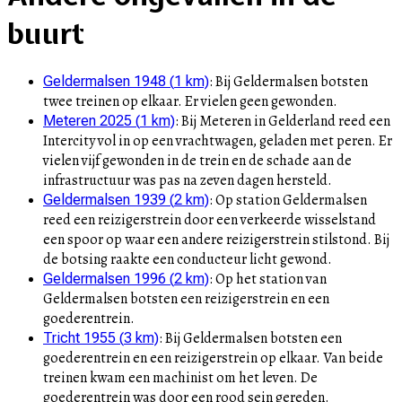
buurt
:
Bij Geldermalsen botsten
Geldermalsen 1948
(
1
km)
twee treinen op elkaar. Er vielen geen gewonden.
:
Bij Meteren in Gelderland reed een
Meteren 2025
(
1
km)
Intercity vol in op een vrachtwagen, geladen met peren. Er
vielen vijf gewonden in de trein en de schade aan de
infrastructuur was pas na zeven dagen hersteld.
:
Op station Geldermalsen
Geldermalsen 1939
(
2
km)
reed een reizigerstrein door een verkeerde wisselstand
een spoor op waar een andere reizigerstrein stilstond. Bij
de botsing raakte een conducteur licht gewond.
:
Op het station van
Geldermalsen 1996
(
2
km)
Geldermalsen botsten een reizigerstrein en een
goederentrein.
:
Bij Geldermalsen botsten een
Tricht 1955
(
3
km)
goederentrein en een reizigerstrein op elkaar. Van beide
treinen kwam een machinist om het leven. De
goederentrein was door een rood sein gereden.