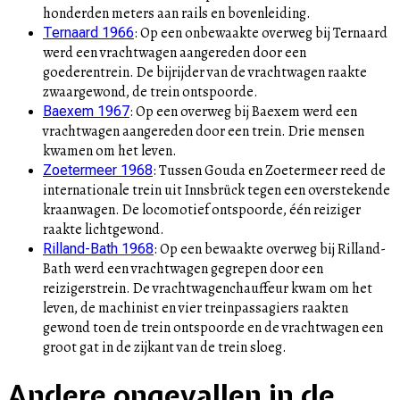
honderden meters aan rails en bovenleiding.
:
Op een onbewaakte overweg bij Ternaard
Ternaard 1966
werd een vrachtwagen aangereden door een
goederentrein. De bijrijder van de vrachtwagen raakte
zwaargewond, de trein ontspoorde.
:
Op een overweg bij Baexem werd een
Baexem 1967
vrachtwagen aangereden door een trein. Drie mensen
kwamen om het leven.
:
Tussen Gouda en Zoetermeer reed de
Zoetermeer 1968
internationale trein uit Innsbrück tegen een overstekende
kraanwagen. De locomotief ontspoorde, één reiziger
raakte lichtgewond.
:
Op een bewaakte overweg bij Rilland-
Rilland-Bath 1968
Bath werd een vrachtwagen gegrepen door een
reizigerstrein. De vrachtwagenchauffeur kwam om het
leven, de machinist en vier treinpassagiers raakten
gewond toen de trein ontspoorde en de vrachtwagen een
groot gat in de zijkant van de trein sloeg.
Andere ongevallen in de