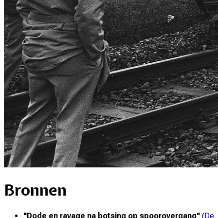
Bronnen
"
Dode en ravage na botsing op spoorovergang
"
(
De