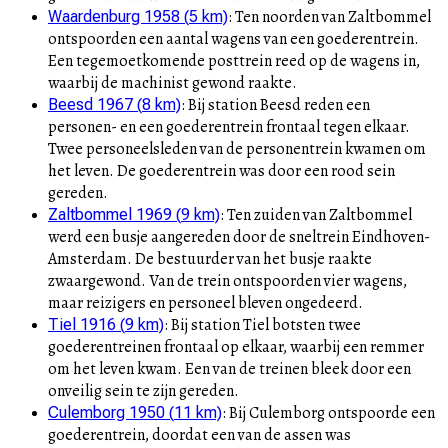
:
Ten noorden van Zaltbommel
Waardenburg 1958
(
5
km)
ontspoorden een aantal wagens van een goederentrein.
Een tegemoetkomende posttrein reed op de wagens in,
waarbij de machinist gewond raakte.
:
Bij station Beesd reden een
Beesd 1967
(
8
km)
personen- en een goederentrein frontaal tegen elkaar.
Twee personeelsleden van de personentrein kwamen om
het leven. De goederentrein was door een rood sein
gereden.
:
Ten zuiden van Zaltbommel
Zaltbommel 1969
(
9
km)
werd een busje aangereden door de sneltrein Eindhoven-
Amsterdam. De bestuurder van het busje raakte
zwaargewond. Van de trein ontspoorden vier wagens,
maar reizigers en personeel bleven ongedeerd.
:
Bij station Tiel botsten twee
Tiel 1916
(
9
km)
goederentreinen frontaal op elkaar, waarbij een remmer
om het leven kwam. Een van de treinen bleek door een
onveilig sein te zijn gereden.
:
Bij Culemborg ontspoorde een
Culemborg 1950
(
11
km)
goederentrein, doordat een van de assen was