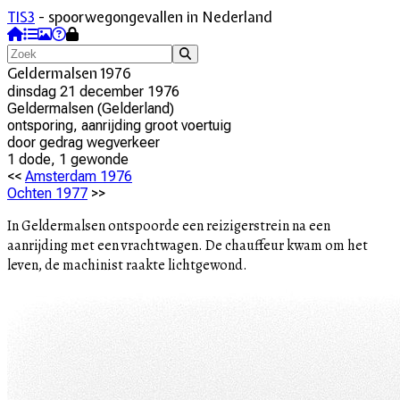
TIS3
- spoorwegongevallen in Nederland
Geldermalsen 1976
dinsdag 21 december 1976
Geldermalsen
(
Gelderland
)
ontsporing, aanrijding groot voertuig
door
gedrag wegverkeer
1
dode
,
1
gewonde
<<
Amsterdam 1976
Ochten 1977
>>
In Geldermalsen ontspoorde een reizigerstrein na een
aanrijding met een vrachtwagen. De chauffeur kwam om het
leven, de machinist raakte lichtgewond.