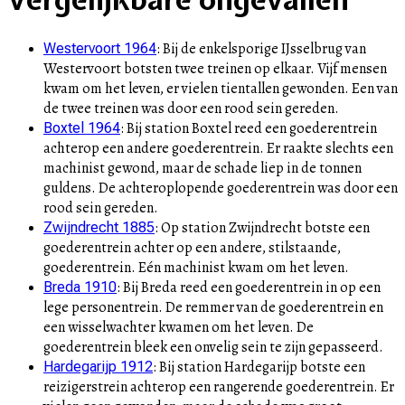
:
Bij de enkelsporige IJsselbrug van
Westervoort 1964
Westervoort botsten twee treinen op elkaar. Vijf mensen
kwam om het leven, er vielen tientallen gewonden. Een van
de twee treinen was door een rood sein gereden.
:
Bij station Boxtel reed een goederentrein
Boxtel 1964
achterop een andere goederentrein. Er raakte slechts een
machinist gewond, maar de schade liep in de tonnen
guldens. De achteroplopende goederentrein was door een
rood sein gereden.
:
Op station Zwijndrecht botste een
Zwijndrecht 1885
goederentrein achter op een andere, stilstaande,
goederentrein. Eén machinist kwam om het leven.
:
Bij Breda reed een goederentrein in op een
Breda 1910
lege personentrein. De remmer van de goederentrein en
een wisselwachter kwamen om het leven. De
goederentrein bleek een onvelig sein te zijn gepasseerd.
:
Bij station Hardegarijp botste een
Hardegarijp 1912
reizigerstrein achterop een rangerende goederentrein. Er