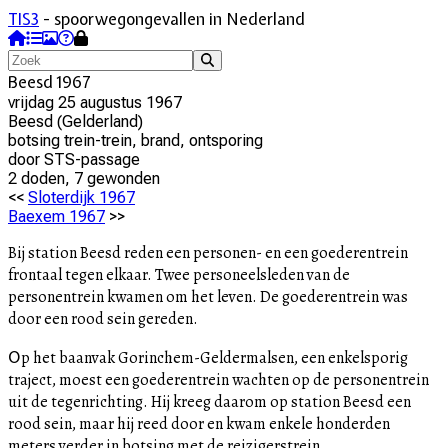
TIS3
- spoorwegongevallen in Nederland
Beesd 1967
vrijdag 25 augustus 1967
Beesd
(
Gelderland
)
botsing trein-trein, brand, ontsporing
door
STS-passage
2
dode
n
,
7
gewonde
n
<<
Sloterdijk 1967
Baexem 1967
>>
Bij station Beesd reden een personen- en een goederentrein
frontaal tegen elkaar. Twee personeelsleden van de
personentrein kwamen om het leven. De goederentrein was
door een rood sein gereden.
O
p het baanvak Gorinchem-Geldermalsen, een enkelsporig
traject, moest een goederentrein wachten op de personentrein
uit de tegenrichting. Hij kreeg daarom op station Beesd een
rood sein, maar hij reed door en kwam enkele honderden
meters verder in botsing met de reizigerstrein.