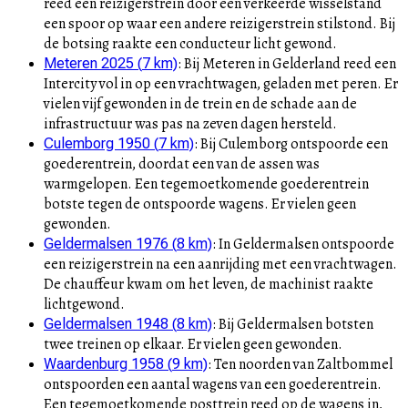
reed een reizigerstrein door een verkeerde wisselstand
een spoor op waar een andere reizigerstrein stilstond. Bij
de botsing raakte een conducteur licht gewond.
:
Bij Meteren in Gelderland reed een
Meteren 2025
(
7
km)
Intercity vol in op een vrachtwagen, geladen met peren. Er
vielen vijf gewonden in de trein en de schade aan de
infrastructuur was pas na zeven dagen hersteld.
:
Bij Culemborg ontspoorde een
Culemborg 1950
(
7
km)
goederentrein, doordat een van de assen was
warmgelopen. Een tegemoetkomende goederentrein
botste tegen de ontspoorde wagens. Er vielen geen
gewonden.
:
In Geldermalsen ontspoorde
Geldermalsen 1976
(
8
km)
een reizigerstrein na een aanrijding met een vrachtwagen.
De chauffeur kwam om het leven, de machinist raakte
lichtgewond.
:
Bij Geldermalsen botsten
Geldermalsen 1948
(
8
km)
twee treinen op elkaar. Er vielen geen gewonden.
:
Ten noorden van Zaltbommel
Waardenburg 1958
(
9
km)
ontspoorden een aantal wagens van een goederentrein.
Een tegemoetkomende posttrein reed op de wagens in,