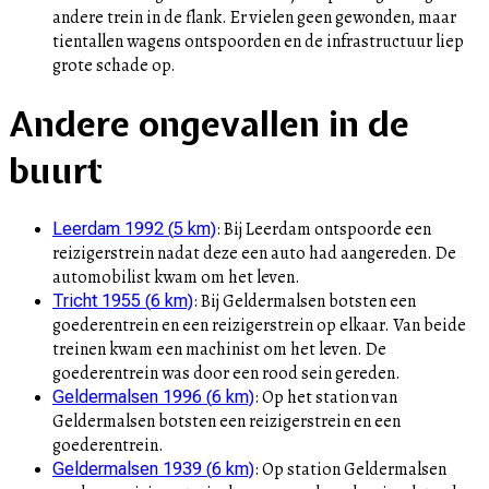
andere trein in de flank. Er vielen geen gewonden, maar
tientallen wagens ontspoorden en de infrastructuur liep
grote schade op.
Andere ongevallen in de
buurt
:
Bij Leerdam ontspoorde een
Leerdam 1992
(
5
km)
reizigerstrein nadat deze een auto had aangereden. De
automobilist kwam om het leven.
:
Bij Geldermalsen botsten een
Tricht 1955
(
6
km)
goederentrein en een reizigerstrein op elkaar. Van beide
treinen kwam een machinist om het leven. De
goederentrein was door een rood sein gereden.
:
Op het station van
Geldermalsen 1996
(
6
km)
Geldermalsen botsten een reizigerstrein en een
goederentrein.
:
Op station Geldermalsen
Geldermalsen 1939
(
6
km)