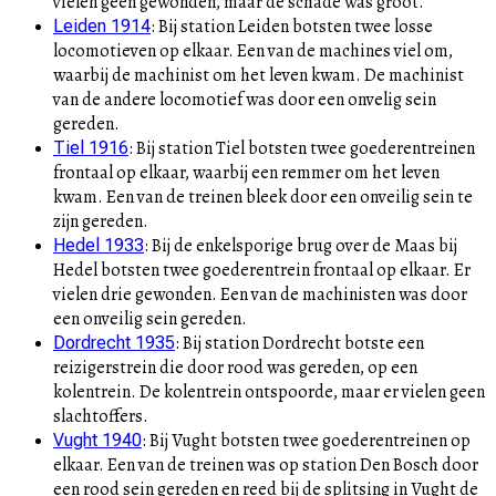
vielen geen gewonden, maar de schade was groot.
:
Bij station Leiden botsten twee losse
Leiden 1914
locomotieven op elkaar. Een van de machines viel om,
waarbij de machinist om het leven kwam. De machinist
van de andere locomotief was door een onvelig sein
gereden.
:
Bij station Tiel botsten twee goederentreinen
Tiel 1916
frontaal op elkaar, waarbij een remmer om het leven
kwam. Een van de treinen bleek door een onveilig sein te
zijn gereden.
:
Bij de enkelsporige brug over de Maas bij
Hedel 1933
Hedel botsten twee goederentrein frontaal op elkaar. Er
vielen drie gewonden. Een van de machinisten was door
een onveilig sein gereden.
:
Bij station Dordrecht botste een
Dordrecht 1935
reizigerstrein die door rood was gereden, op een
kolentrein. De kolentrein ontspoorde, maar er vielen geen
slachtoffers.
:
Bij Vught botsten twee goederentreinen op
Vught 1940
elkaar. Een van de treinen was op station Den Bosch door
een rood sein gereden en reed bij de splitsing in Vught de