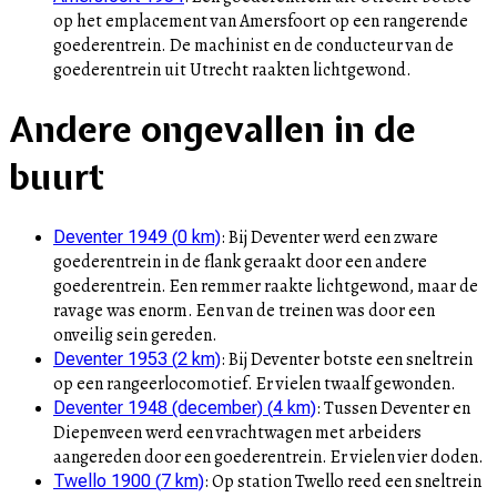
op het emplacement van Amersfoort op een rangerende
goederentrein. De machinist en de conducteur van de
goederentrein uit Utrecht raakten lichtgewond.
Andere ongevallen in de
buurt
:
Bij Deventer werd een zware
Deventer 1949
(
0
km)
goederentrein in de flank geraakt door een andere
goederentrein. Een remmer raakte lichtgewond, maar de
ravage was enorm. Een van de treinen was door een
onveilig sein gereden.
:
Bij Deventer botste een sneltrein
Deventer 1953
(
2
km)
op een rangeerlocomotief. Er vielen twaalf gewonden.
:
Tussen Deventer en
Deventer 1948 (december)
(
4
km)
Diepenveen werd een vrachtwagen met arbeiders
aangereden door een goederentrein. Er vielen vier doden.
:
Op station Twello reed een sneltrein
Twello 1900
(
7
km)