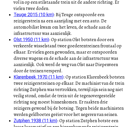
vol in op een stilstaande trein uit de andere richting. Er
vielen twee doden.
:
Bij Teuge ontspoorde een
Teuge 2015
(
10
km)
reizigerstrein na een aanrijding met een auto. De
automobilist kwam om het leven, de schade aan de
infrastructuur was aanzienlijk.
:
Op station Olst botsten door een
Olst 1950
(
11
km)
verkeerde wisselstand twee goederentreinen frontaal op
elkaar. Er vielen geen gewonden, maar er ontspoorden
diverse wagens en de schade aan de infrastructuur was
aanzienlijk. Ook werd de weg van Olst naar Diepenveen
door de treinen versperd.
:
Op station Klarenbeek botsten
Klarenbeek 1970
(
11
km)
twee reizigerstreinen op elkaar. De machinist van de trein
richting Zutphen was vertrokken, terwijl zijn sein nog niet
veilig stond, omdat de trein uit de tegenovergestelde
richting nog moest binnenkomen. Er raakten drie
reizigers gewond bij de botsing. Tegen beide machinisten
werden geldboetes geëist voor het negeren van seinen.
:
Op station Zutphen botste een
Zutphen 1938
(
11
km)
losse locomotief op een binnenkomende reizigerstrein.