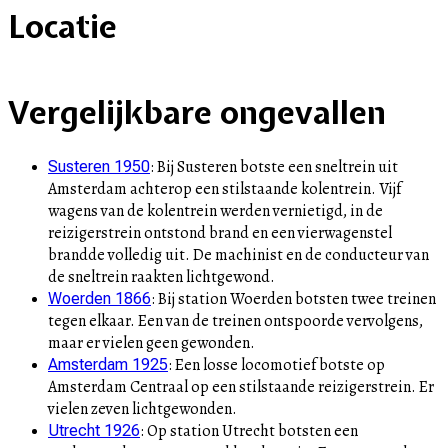
Locatie
+
Vergelijkbare ongevallen
–
:
Bij Susteren botste een sneltrein uit
Susteren 1950
Amsterdam achterop een stilstaande kolentrein. Vijf
wagens van de kolentrein werden vernietigd, in de
reizigerstrein ontstond brand en een vierwagenstel
brandde volledig uit. De machinist en de conducteur van
de sneltrein raakten lichtgewond.
:
Bij station Woerden botsten twee treinen
Woerden 1866
tegen elkaar. Een van de treinen ontspoorde vervolgens,
maar er vielen geen gewonden.
:
Een losse locomotief botste op
Amsterdam 1925
Amsterdam Centraal op een stilstaande reizigerstrein. Er
vielen zeven lichtgewonden.
:
Op station Utrecht botsten een
Utrecht 1926