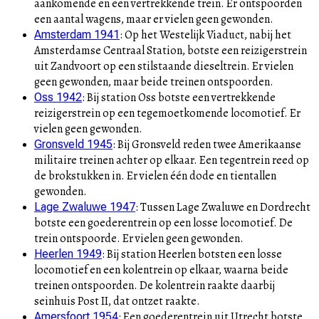
aankomende en een vertrekkende trein. Er ontspoorden
een aantal wagens, maar er vielen geen gewonden.
:
Op het Westelijk Viaduct, nabij het
Amsterdam 1941
Amsterdamse Centraal Station, botste een reizigerstrein
uit Zandvoort op een stilstaande dieseltrein. Er vielen
geen gewonden, maar beide treinen ontspoorden.
:
Bij station Oss botste een vertrekkende
Oss 1942
reizigerstrein op een tegemoetkomende locomotief. Er
vielen geen gewonden.
:
Bij Gronsveld reden twee Amerikaanse
Gronsveld 1945
militaire treinen achter op elkaar. Een tegentrein reed op
de brokstukken in. Er vielen één dode en tientallen
gewonden.
:
Tussen Lage Zwaluwe en Dordrecht
Lage Zwaluwe 1947
botste een goederentrein op een losse locomotief. De
trein ontspoorde. Er vielen geen gewonden.
:
Bij station Heerlen botsten een losse
Heerlen 1949
locomotief en een kolentrein op elkaar, waarna beide
treinen ontspoorden. De kolentrein raakte daarbij
seinhuis Post II, dat ontzet raakte.
:
Een goederentrein uit Utrecht botste
Amersfoort 1954