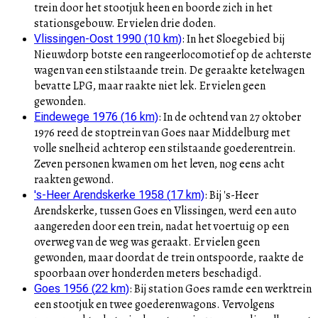
trein door het stootjuk heen en boorde zich in het
stationsgebouw. Er vielen drie doden.
:
In het Sloegebied bij
Vlissingen-Oost 1990
(
10
km)
Nieuwdorp botste een rangeerlocomotief op de achterste
wagen van een stilstaande trein. De geraakte ketelwagen
bevatte LPG, maar raakte niet lek. Er vielen geen
gewonden.
:
In de ochtend van 27 oktober
Eindewege 1976
(
16
km)
1976 reed de stoptrein van Goes naar Middelburg met
volle snelheid achterop een stilstaande goederentrein.
Zeven personen kwamen om het leven, nog eens acht
raakten gewond.
:
Bij 's-Heer
's-Heer Arendskerke 1958
(
17
km)
Arendskerke, tussen Goes en Vlissingen, werd een auto
aangereden door een trein, nadat het voertuig op een
overweg van de weg was geraakt. Er vielen geen
gewonden, maar doordat de trein ontspoorde, raakte de
spoorbaan over honderden meters beschadigd.
:
Bij station Goes ramde een werktrein
Goes 1956
(
22
km)
een stootjuk en twee goederenwagons. Vervolgens