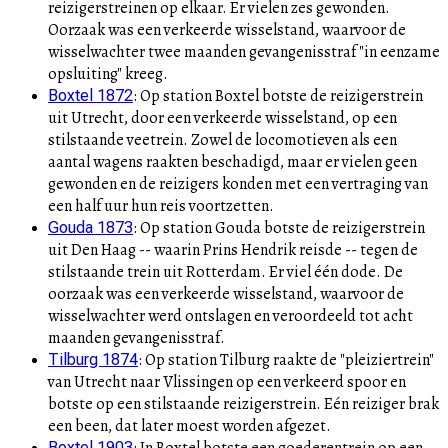
reizigerstreinen op elkaar. Er vielen zes gewonden.
Oorzaak was een verkeerde wisselstand, waarvoor de
wisselwachter twee maanden gevangenisstraf "in eenzame
opsluiting" kreeg.
:
Op station Boxtel botste de reizigerstrein
Boxtel 1872
uit Utrecht, door een verkeerde wisselstand, op een
stilstaande veetrein. Zowel de locomotieven als een
aantal wagens raakten beschadigd, maar er vielen geen
gewonden en de reizigers konden met een vertraging van
een half uur hun reis voortzetten.
:
Op station Gouda botste de reizigerstrein
Gouda 1873
uit Den Haag -- waarin Prins Hendrik reisde -- tegen de
stilstaande trein uit Rotterdam. Er viel één dode. De
oorzaak was een verkeerde wisselstand, waarvoor de
wisselwachter werd ontslagen en veroordeeld tot acht
maanden gevangenisstraf.
:
Op station Tilburg raakte de "pleiziertrein"
Tilburg 1874
van Utrecht naar Vlissingen op een verkeerd spoor en
botste op een stilstaande reizigerstrein. Eén reiziger brak
een been, dat later moest worden afgezet.
:
In Boxtel botste een goederentrein op een
Boxtel 1903