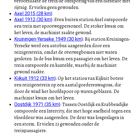
veroorzaakte de trein de ontsporing van een dieselloc met
rijtuig. Er vielen geen gewonden.
Axel 2015
(
28
km)
:
Even buiten station Axel ontspoorde
Axel 1912
(
30
km)
een trein met spoorwegpersoneel. De stoker kwam om
het leven, de machinist raakte gewond.
:
Bij station Kruiningen-
Kruiningen-Yerseke 1949
(
30
km)
Yerseke werd een autobus aangereden door een
reizigerstrein, omdat de overwegbomen niet waren
gesloten. In de bus kwam een passagier om het leven. De
trein ontspoorde en kantelde, waarbij de machinist
gewond raakte.
:
Op het station van Kijkuit botste
Kijkuit 1912
(
33
km)
een reizigerstrein op een aantal goederenwagons, die
door de wind het hoofdspoor op waren geblazen. De
machinist kwam om het leven.
:
Tussen Oostdijk en Krabbendijke
Oostdijk 1971
(
35
km)
ontspoorde een Intercity, die met hoge snelheid tegen een
vloeddeur was aangereden. De deur was losgeslagen in
een storm. Er vielen 23 gewonden onder de
treinpassagiers.