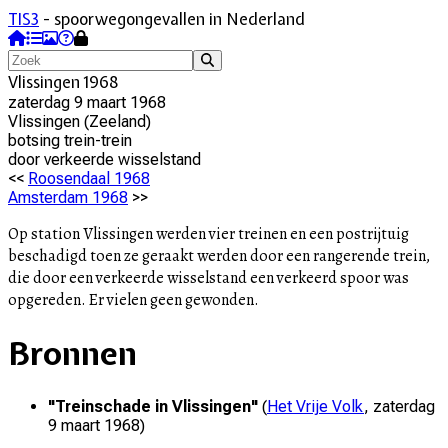
TIS3
- spoorwegongevallen in Nederland
Vlissingen 1968
zaterdag 9 maart 1968
Vlissingen
(
Zeeland
)
botsing trein-trein
door
verkeerde wisselstand
<<
Roosendaal 1968
Amsterdam 1968
>>
Op station Vlissingen werden vier treinen en een postrijtuig
beschadigd toen ze geraakt werden door een rangerende trein,
die door een verkeerde wisselstand een verkeerd spoor was
opgereden. Er vielen geen gewonden.
Bronnen
"
Treinschade in Vlissingen
"
(
Het Vrije Volk
,
zaterdag
9 maart 1968
)