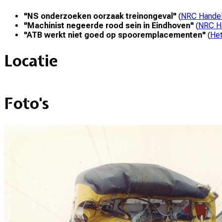
"
NS onderzoeken oorzaak treinongeval
"
(
NRC Handel
"
Machinist negeerde rood sein in Eindhoven
"
(
NRC H
"
ATB werkt niet goed op spooremplacementen
"
(
Het
Locatie
+
Foto's
–