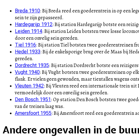
:
Bij Breda reed een goederentrein in op een l
Breda 1910
sein te zijn gepasseerd.
:
Bij station Hardegarijp botste een reiz
Hardegarijp 1912
:
Bij station Leiden botsten twee losse locomo
Leiden 1914
door een onvelig sein gereden.
:
Bij station Tiel botsten twee goederentreinen fr
Tiel 1916
:
Bij de enkelsporige brug over de Maas bij Hed
Hedel 1933
gereden.
:
Bij station Dordrecht botste een reiziger
Dordrecht 1935
:
Bij Vught botsten twee goederentreinen op elka
Vught 1940
flank. Er vielen geen gewonden, maar tientallen wagens ont
:
Bij Vleuten reed een internationale trein ui
Vleuten 1942
vermoedelijk door een onveilig sein gereden.
:
Op station Den Bosch botsten twee goede
Den Bosch 1951
van de treinen laag was.
:
Bij Amersfoort reed een goederentrein ac
Amersfoort 1955
Andere ongevallen in de buu