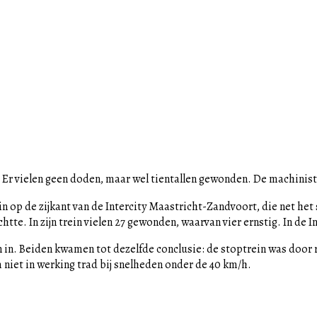
k. Er vielen geen doden, maar wel tientallen gewonden. De machinis
 op de zijkant van de Intercity Maastricht-Zandvoort, die net het 
te. In zijn trein vielen 27 gewonden, waarvan vier ernstig. In de I
n. Beiden kwamen tot dezelfde conclusie: de stoptrein was door r
iet in werking trad bij snelheden onder de 40 km/h.