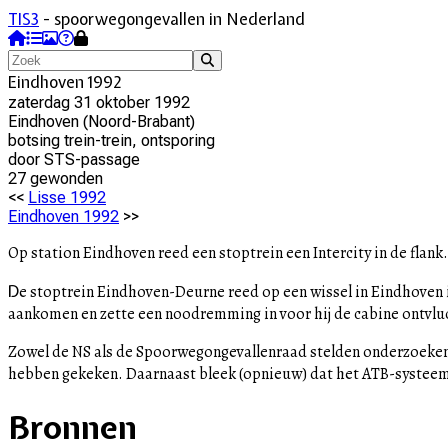
TIS3
- spoorwegongevallen in Nederland
Eindhoven 1992
zaterdag 31 oktober 1992
Eindhoven
(
Noord-Brabant
)
botsing trein-trein, ontsporing
door
STS-passage
27
gewonde
n
<<
Lisse 1992
Eindhoven 1992
>>
Op station Eindhoven reed een stoptrein een Intercity in de flan
D
e stoptrein Eindhoven-Deurne reed op een wissel in Eindhoven in
aankomen en zette een noodremming in voor hij de cabine ontvlucht
Zowel de NS als de Spoorwegongevallenraad stelden onderzoeken i
hebben gekeken. Daarnaast bleek (opnieuw) dat het ATB-systeem n
Bronnen