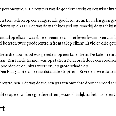
ege personentrein. De remmer van de goederentrein en een wisselwa
igerstrein achterop een rangerende goederentrein. Er vielen geen 
tieven op elkaar. Een van de machines viel om, waarbij de machin
ontaal op elkaar, waarbij een remmer om het leven kwam. Een van de 
el botsten twee goederentrein frontaal op elkaar. Er vielen drie g
strein die door rood was gereden, op een kolentrein. De kolentrein 
ar. Een van de treinen was op station Den Bosch door een rood sein
spoorden en de infrastructuur liep grote schade op.
t Den Haag achterop een stilstaande stoptrein. Er vielen twee doden
rentreinen. Eén van de treinen was ten onrechte door een rood se
hter op een andere goederentrein, waarschijnlijk na het passeren 
rt