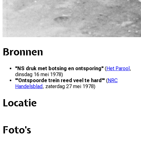
Bronnen
"
NS druk met botsing en ontsporing
"
(
Het Parool
,
dinsdag 16 mei 1978
)
"
'Ontspoorde trein reed veel te hard'
"
(
NRC
Handelsblad
,
zaterdag 27 mei 1978
)
Locatie
+
Foto's
–