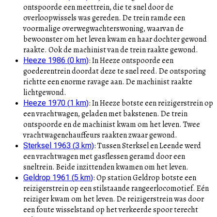
ontspoorde een meettrein, die te snel door de
overloopwissels was gereden. De trein ramde een
voormalige overwegwachterswoning, waarvan de
bewoonster om het leven kwam en haar dochter gewond
raakte. Ook de machinist van de trein raakte gewond.
:
In Heeze ontspoorde een
Heeze 1986
(
0
km)
goederentrein doordat deze te snel reed. De ontsporing
richtte een enorme ravage aan. De machinist raakte
lichtgewond.
:
In Heeze botste een reizigerstrein op
Heeze 1970
(
1
km)
een vrachtwagen, geladen met bakstenen. De trein
ontspoorde en de machinist kwam om het leven. Twee
vrachtwagenchauffeurs raakten zwaar gewond.
:
Tussen Sterksel en Leende werd
Sterksel 1963
(
3
km)
een vrachtwagen met gasflessen geramd door een
sneltrein. Beide inzittenden kwamen om het leven.
:
Op station Geldrop botste een
Geldrop 1961
(
5
km)
reizigerstrein op een stilstaande rangeerlocomotief. Eén
reiziger kwam om het leven. De reizigerstrein was door
een foute wisselstand op het verkeerde spoor terecht