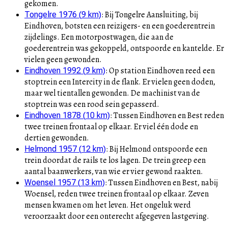
gekomen.
:
Bij Tongelre Aansluiting, bij
Tongelre 1976
(
9
km)
Eindhoven, botsten een reizigers- en een goederentrein
zijdelings. Een motorpostwagen, die aan de
goederentrein was gekoppeld, ontspoorde en kantelde. Er
vielen geen gewonden.
:
Op station Eindhoven reed een
Eindhoven 1992
(
9
km)
stoptrein een Intercity in de flank. Er vielen geen doden,
maar wel tientallen gewonden. De machinist van de
stoptrein was een rood sein gepasserd.
:
Tussen Eindhoven en Best reden
Eindhoven 1878
(
10
km)
twee treinen frontaal op elkaar. Er viel één dode en
dertien gewonden.
:
Bij Helmond ontspoorde een
Helmond 1957
(
12
km)
trein doordat de rails te los lagen. De trein greep een
aantal baanwerkers, van wie er vier gewond raakten.
:
Tussen Eindhoven en Best, nabij
Woensel 1957
(
13
km)
Woensel, reden twee treinen frontaal op elkaar. Zeven
mensen kwamen om het leven. Het ongeluk werd
veroorzaakt door een onterecht afgegeven lastgeving.