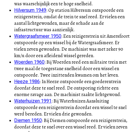
was waarschijnlijk een te hoge snelheid.
:
Op station Hilversum ontspoorde een
Hilversum 1949
reizigerstrein, omdat de trein te snel reed. Er vielen een
aantal lichtgewonden, maar de schade aan de
infrastructuur was aanzienlijk.
:
Een reizigerstrein uit Amersfoort
Watergraafsmeer 1950
ontspoorde op een wissel bij de Watergraafsmeer. Er
vielen zeven gewonden. De machinist was met zeker 90
km/u door een afleidend wissel gereden.
:
Bij Woerden reed een militaire trein met
Woerden 1960
twee maal de toegestane snelheid door een wissel en
ontspoorde. Twee inzittenden kwamen om het leven.
:
In Heeze ontspoorde een goederentrein
Heeze 1986
doordat deze te snel reed. De ontsporing richtte een
enorme ravage aan. De machinist raakte lichtgewond.
:
Bij Waterhuizen Aansluiting
Waterhuizen 1991
ontspoorde een reizigerstrein doordat een wissel te snel
werd bereden. Er vielen drie gewonden.
:
Bij Diemen ontspoorde een reizigerstrein,
Diemen 1950
doordat deze te snel over een wissel reed. Er vielen zeven