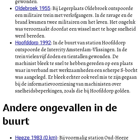
gewonden.
:
Bij Legerplaats Oldebroek ontspoorde
Oldebroek 1955
een militaire trein met verlofgangers. In de ravage en de
brand kwamen twee militairen om het leven. Het ongeluk
was veroorzaakt doordat een wissel met te hoge snelheid
werd bereden.
:
In de buurt van station Hoofddorp
Hoofddorp 1992
ontspoorde de Intercity Amsterdam-Vlissingen. In de
trein vielen vijf doden en tientallen gewonden. De
machinist bleek te snel te hebben gereden op een plaats
waar in verband met werkzaamheden een scherpe S-bocht
was aangelegd. Er bleek echter ook veel mis te zijn gegaan
bij de informatievoorziening van machinisten over
snelheidsbeperkingen, zoals die bij Hoofddorp golden.
Andere ongevallen in de
buurt
:
Bij voormalig station Oud-Heeze
Heeze 1983
(
0
km)