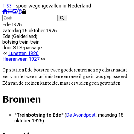
TIS3
- spoorwegongevallen in Nederland
Ede 1926
zaterdag 16 oktober 1926
Ede
(
Gelderland
)
botsing trein-trein
door
STS-passage
<<
Lunetten 1926
Heerenveen 1927
>>
Op station Ede botsten twee goederentreinen op elkaar nadat
een van de twee machinisten een onveilig sein was gepasseerd.
Eén van de treinen kantelde, maar er vielen geen gewonden.
Bronnen
"
Treinbotsing te Ede
"
(
De Avondpost
,
maandag 18
oktober 1926
)