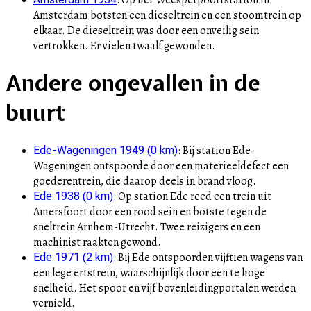
Amsterdam botsten een dieseltrein en een stoomtrein op
elkaar. De dieseltrein was door een onveilig sein
vertrokken. Er vielen twaalf gewonden.
Andere ongevallen in de
buurt
:
Bij station Ede-
Ede-Wageningen 1949
(
0
km)
Wageningen ontspoorde door een materieeldefect een
goederentrein, die daarop deels in brand vloog.
:
Op station Ede reed een trein uit
Ede 1938
(
0
km)
Amersfoort door een rood sein en botste tegen de
sneltrein Arnhem-Utrecht. Twee reizigers en een
machinist raakten gewond.
:
Bij Ede ontspoorden vijftien wagens van
Ede 1971
(
2
km)
een lege ertstrein, waarschijnlijk door een te hoge
snelheid. Het spoor en vijf bovenleidingportalen werden
vernield.