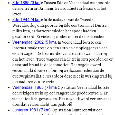
:
Tussen Ede en Veenendaal ontspoorde
Ede 1885
(
3
km)
de sneltrein uit Arnhem. Een conducteur kwam om het
leven.
:
In de nadagen van de Tweede
Ede 1944
(
4
km)
Wereldoorlog ontspoorde bij Ede een trein met Duitse
militairen, nadat verzetsleden het spoor hadden
gesaboteerd. Er vielen 15 doden onder de inzittenden.
:
In Veenendaal botste een
Veenendaal 2002
(
5
km)
internationale trein op een auto en de oplegger van een
vrachtwagen. De bestuurder van de auto kwam daarbij
om het leven. Twee wagens van de trein ontspoorden en er
ontstond brand in de locomotief. Het ongeluk werd
veroorzaakt door een fout bij werkzaamheden aan de
overweginstallatie, waardoor deze niet in werking trad bij
het naderen van de trein.
:
Op station Veenendaal botste
Veenendaal 1865
(
7
km)
een reizigerstrein op een rangerende goederentrein. Er
vielen tien lichtgewonden. Het ongeluk werd veroorzaakt
doordat een seinlicht was gedoofd.
:
Op station Lunteren wist een
Lunteren 1981
(
7
km)