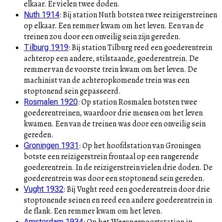
elkaar. Er vielen twee doden.
:
Bij station Nuth botsten twee reizigerstreinen
Nuth 1914
op elkaar. Een remmer kwam om het leven. Een van de
treinen zou door een onveilig sein zijn gereden.
:
Bij station Tilburg reed een goederentrein
Tilburg 1919
achterop een andere, stilstaande, goederentrein. De
remmer van de voorste trein kwam om het leven. De
machinist van de achteropkomende trein was een
stoptonend sein gepasseerd.
:
Op station Rosmalen botsten twee
Rosmalen 1920
goederentreinen, waardoor drie mensen om het leven
kwamen. Een van de treinen was door een onveilig sein
gereden.
:
Op het hoofdstation van Groningen
Groningen 1931
botste een reizigerstrein frontaal op een rangerende
goederentrein. In de reizigerstrein vielen drie doden. De
goederentrein was door een stoptonend sein gereden.
:
Bij Vught reed een goederentrein door drie
Vught 1932
stoptonende seinen en reed een andere goederentrein in
de flank. Een remmer kwam om het leven.
:
Op het Weesperpoortstation in
Amsterdam 1934