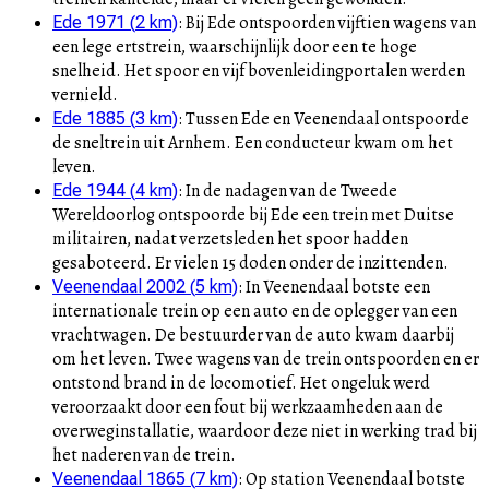
:
Bij Ede ontspoorden vijftien wagens van
Ede 1971
(
2
km)
een lege ertstrein, waarschijnlijk door een te hoge
snelheid. Het spoor en vijf bovenleidingportalen werden
vernield.
:
Tussen Ede en Veenendaal ontspoorde
Ede 1885
(
3
km)
de sneltrein uit Arnhem. Een conducteur kwam om het
leven.
:
In de nadagen van de Tweede
Ede 1944
(
4
km)
Wereldoorlog ontspoorde bij Ede een trein met Duitse
militairen, nadat verzetsleden het spoor hadden
gesaboteerd. Er vielen 15 doden onder de inzittenden.
:
In Veenendaal botste een
Veenendaal 2002
(
5
km)
internationale trein op een auto en de oplegger van een
vrachtwagen. De bestuurder van de auto kwam daarbij
om het leven. Twee wagens van de trein ontspoorden en er
ontstond brand in de locomotief. Het ongeluk werd
veroorzaakt door een fout bij werkzaamheden aan de
overweginstallatie, waardoor deze niet in werking trad bij
het naderen van de trein.
:
Op station Veenendaal botste
Veenendaal 1865
(
7
km)