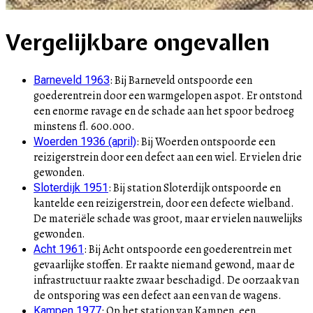
Vergelijkbare ongevallen
:
Bij Barneveld ontspoorde een
Barneveld 1963
goederentrein door een warmgelopen aspot. Er ontstond
een enorme ravage en de schade aan het spoor bedroeg
minstens fl. 600.000.
:
Bij Woerden ontspoorde een
Woerden 1936 (april)
reizigerstrein door een defect aan een wiel. Er vielen drie
gewonden.
:
Bij station Sloterdijk ontspoorde en
Sloterdijk 1951
kantelde een reizigerstrein, door een defecte wielband.
De materiële schade was groot, maar er vielen nauwelijks
gewonden.
:
Bij Acht ontspoorde een goederentrein met
Acht 1961
gevaarlijke stoffen. Er raakte niemand gewond, maar de
infrastructuur raakte zwaar beschadigd. De oorzaak van
de ontsporing was een defect aan een van de wagens.
:
Op het station van Kampen, een
Kampen 1977