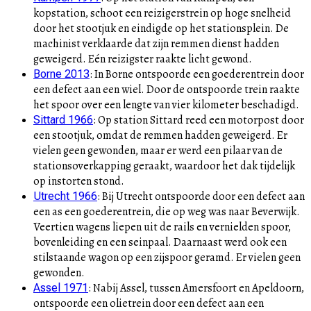
kopstation, schoot een reizigerstrein op hoge snelheid
door het stootjuk en eindigde op het stationsplein. De
machinist verklaarde dat zijn remmen dienst hadden
geweigerd. Eén reizigster raakte licht gewond.
:
In Borne ontspoorde een goederentrein door
Borne 2013
een defect aan een wiel. Door de ontspoorde trein raakte
het spoor over een lengte van vier kilometer beschadigd.
:
Op station Sittard reed een motorpost door
Sittard 1966
een stootjuk, omdat de remmen hadden geweigerd. Er
vielen geen gewonden, maar er werd een pilaar van de
stationsoverkapping geraakt, waardoor het dak tijdelijk
op instorten stond.
:
Bij Utrecht ontspoorde door een defect aan
Utrecht 1966
een as een goederentrein, die op weg was naar Beverwijk.
Veertien wagens liepen uit de rails en vernielden spoor,
bovenleiding en een seinpaal. Daarnaast werd ook een
stilstaande wagon op een zijspoor geramd. Er vielen geen
gewonden.
:
Nabij Assel, tussen Amersfoort en Apeldoorn,
Assel 1971
ontspoorde een olietrein door een defect aan een