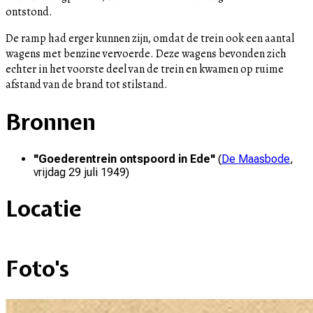
ontstond.
De ramp had erger kunnen zijn, omdat de trein ook een aantal
wagens met benzine vervoerde. Deze wagens bevonden zich
echter in het voorste deel van de trein en kwamen op ruime
afstand van de brand tot stilstand.
Bronnen
"
Goederentrein ontspoord in Ede
"
(
De Maasbode
,
vrijdag 29 juli 1949
)
Locatie
+
Foto's
–