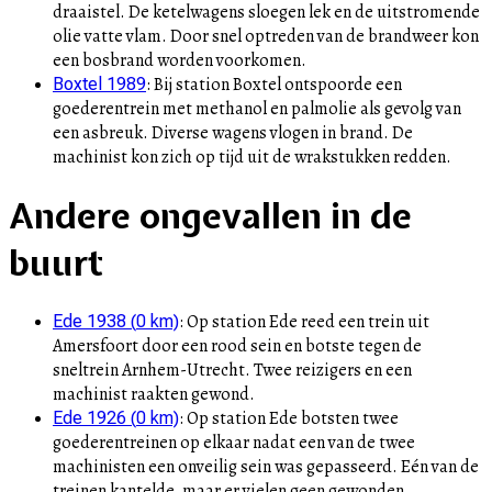
draaistel. De ketelwagens sloegen lek en de uitstromende
olie vatte vlam. Door snel optreden van de brandweer kon
een bosbrand worden voorkomen.
:
Bij station Boxtel ontspoorde een
Boxtel 1989
goederentrein met methanol en palmolie als gevolg van
een asbreuk. Diverse wagens vlogen in brand. De
machinist kon zich op tijd uit de wrakstukken redden.
Andere ongevallen in de
buurt
:
Op station Ede reed een trein uit
Ede 1938
(
0
km)
Amersfoort door een rood sein en botste tegen de
sneltrein Arnhem-Utrecht. Twee reizigers en een
machinist raakten gewond.
:
Op station Ede botsten twee
Ede 1926
(
0
km)
goederentreinen op elkaar nadat een van de twee
machinisten een onveilig sein was gepasseerd. Eén van de
treinen kantelde, maar er vielen geen gewonden.