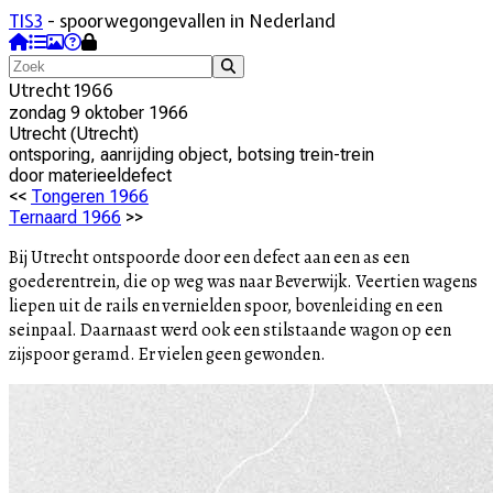
TIS3
- spoorwegongevallen in Nederland
Utrecht 1966
zondag 9 oktober 1966
Utrecht
(
Utrecht
)
ontsporing, aanrijding object, botsing trein-trein
door
materieeldefect
<<
Tongeren 1966
Ternaard 1966
>>
Bij Utrecht ontspoorde door een defect aan een as een
goederentrein, die op weg was naar Beverwijk. Veertien wagens
liepen uit de rails en vernielden spoor, bovenleiding en een
seinpaal. Daarnaast werd ook een stilstaande wagon op een
zijspoor geramd. Er vielen geen gewonden.