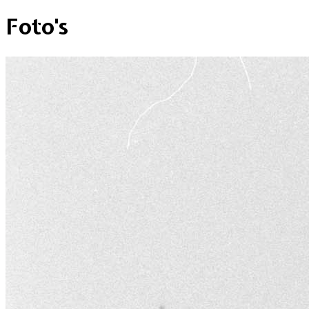
+
Foto's
–