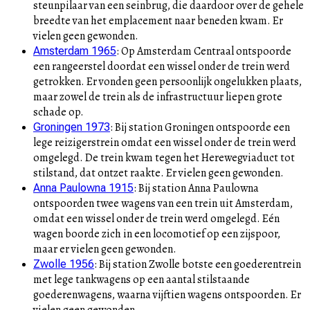
steunpilaar van een seinbrug, die daardoor over de gehele
breedte van het emplacement naar beneden kwam. Er
vielen geen gewonden.
:
Op Amsterdam Centraal ontspoorde
Amsterdam 1965
een rangeerstel doordat een wissel onder de trein werd
getrokken. Er vonden geen persoonlijk ongelukken plaats,
maar zowel de trein als de infrastructuur liepen grote
schade op.
:
Bij station Groningen ontspoorde een
Groningen 1973
lege reizigerstrein omdat een wissel onder de trein werd
omgelegd. De trein kwam tegen het Herewegviaduct tot
stilstand, dat ontzet raakte. Er vielen geen gewonden.
:
Bij station Anna Paulowna
Anna Paulowna 1915
ontspoorden twee wagens van een trein uit Amsterdam,
omdat een wissel onder de trein werd omgelegd. Eén
wagen boorde zich in een locomotief op een zijspoor,
maar er vielen geen gewonden.
:
Bij station Zwolle botste een goederentrein
Zwolle 1956
met lege tankwagens op een aantal stilstaande
goederenwagens, waarna vijftien wagens ontspoorden. Er
vielen geen gewonden.