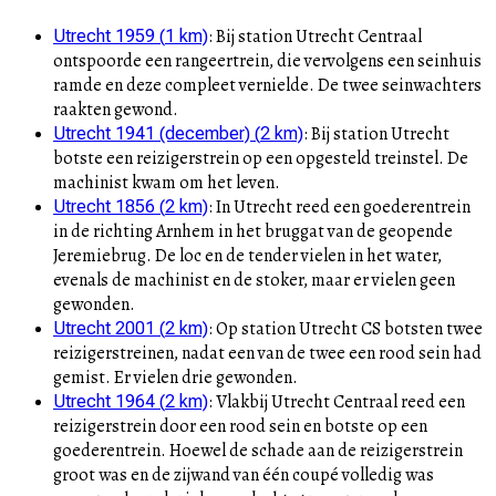
:
Bij station Utrecht Centraal
Utrecht 1959
(
1
km)
ontspoorde een rangeertrein, die vervolgens een seinhuis
ramde en deze compleet vernielde. De twee seinwachters
raakten gewond.
:
Bij station Utrecht
Utrecht 1941 (december)
(
2
km)
botste een reizigerstrein op een opgesteld treinstel. De
machinist kwam om het leven.
:
In Utrecht reed een goederentrein
Utrecht 1856
(
2
km)
in de richting Arnhem in het bruggat van de geopende
Jeremiebrug. De loc en de tender vielen in het water,
evenals de machinist en de stoker, maar er vielen geen
gewonden.
:
Op station Utrecht CS botsten twee
Utrecht 2001
(
2
km)
reizigerstreinen, nadat een van de twee een rood sein had
gemist. Er vielen drie gewonden.
:
Vlakbij Utrecht Centraal reed een
Utrecht 1964
(
2
km)
reizigerstrein door een rood sein en botste op een
goederentrein. Hoewel de schade aan de reizigerstrein
groot was en de zijwand van één coupé volledig was