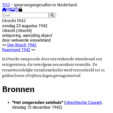
TIS3
- spoorwegongevallen in Nederland
Utrecht 1942
zondag 23 augustus 1942
Utrecht
(
Utrecht
)
ontsporing, aanrijding object
door
verkeerde wisselstand
<<
Den Bosch 1942
Roermond 1942
>>
In Utrecht ontspoorde door een verkeerde wisselstand een
reizigerstrein, die vervolgens een seinhuis vernielde. De
verantwoordelijke treindienstleider werd veroordeeld tot 25
gulden boete of vijftien dagen gevangenisstraf.
Bronnen
"
Het omgereden seinhuis
"
(
Utrechtsche Courant
,
dinsdag 15 december 1942
)