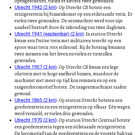
opengescheurd, vielen er slechts twee gewonden.
:
Op Utrecht CS botste een
Utrecht 1942
(
2
km)
reizigerstrein bij binnenkomst op een stilstaande trein. Er
vielen twee gewonden. De seinwachter werd voor zijn
aandeel bestraft door de inhouding van twee daglonen.
:
In station Utrecht
Utrecht 1941 (september)
(
2
km)
kwam een Duitse trein met militairen terecht op een
spoor waar trein 7015 stilstond. Bij de botsing kwamen
twee mensen om het leven en vielen er tientallen
gewonden.
:
Op Utrecht CS kwam een lege
Utrecht 1957
(
2
km)
olietrein met te hoge snelheid binnen, waardoor de
machinist niet meer op tijd kon remmen en op een
rangeerlocomotief botste. De rangeermachinist raakte
gewond.
:
Op station Utrecht botsten een
Utrecht 1865
(
2
km)
goederentrein en een reizigerstrein op elkaar. Eén wagen
werd vernield, er vielen drie gewonden.
:
Op station Utrecht Centraal botste
Utrecht 1970
(
2
km)
een goederentrein tegen een stilstaande reizigerstrein.
De locomotief van de goederentrein en de voorste bak van