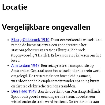
Locatie
+
Vergelijkbare ongevallen
–
:
Door een verkeerde wisselstand
Elburg-Oldebroek 1910
ramde de locomotief van een goederentrein het
stationsgebouw van station Elburg-Oldebroek
(tegenwoordig 't Harde). Er kwamen vier kalveren om het
leven.
:
Een reizigerstrein ontspoorde op
Amsterdam 1947
Amsterdam Centraal toen het wissel onder de trein werd
omgelegd. De trein ramde een bovenleidingsmast,
waardoor het hele emplacement zonder spanning kwam
en diverse elektrische treinen strandden.
:
Aan de oostkant van Den Haag Hollands
Den Haag 1949
Spoor ontspoorde een rangerende trein, doordat een
wissel onder de trein werd bediend. De trein ramde aan