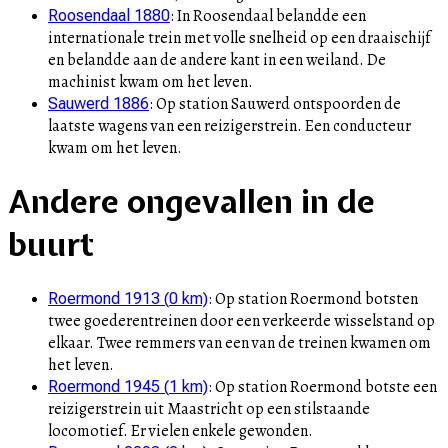
:
In Roosendaal belandde een
Roosendaal 1880
internationale trein met volle snelheid op een draaischijf
en belandde aan de andere kant in een weiland. De
machinist kwam om het leven.
:
Op station Sauwerd ontspoorden de
Sauwerd 1886
laatste wagens van een reizigerstrein. Een conducteur
kwam om het leven.
Andere ongevallen in de
buurt
:
Op station Roermond botsten
Roermond 1913
(
0
km)
twee goederentreinen door een verkeerde wisselstand op
elkaar. Twee remmers van een van de treinen kwamen om
het leven.
:
Op station Roermond botste een
Roermond 1945
(
1
km)
reizigerstrein uit Maastricht op een stilstaande
locomotief. Er vielen enkele gewonden.