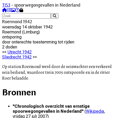
TIS3
- spoorwegongevallen in Nederland
Roermond 1942
woensdag 14 oktober 1942
Roermond
(
Limburg
)
ontsporing
door
onterechte toestemming tot rijden
2
dode
n
<<
Utrecht 1942
Sliedrecht 1942
>>
Op station Roermond werd door de seinwachter een verkeerd
sein bediend, waardoor trein 7005 ontspoorde en in de rivier
Roer belandde.
Bronnen
"
Chronologisch overzicht van ernstige
spoorwegongevallen in Nederland
"
(
Wikipedia
,
vrijdag 27 juli 2007
)