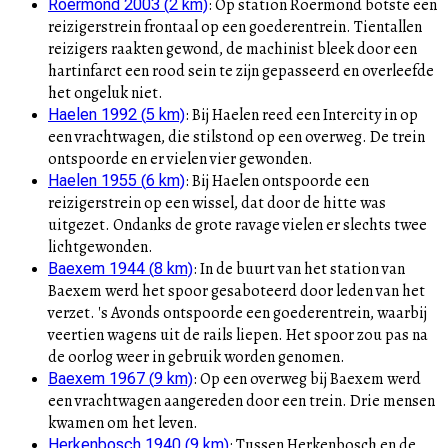
:
Op station Roermond botste een
Roermond 2003
(
2
km)
reizigerstrein frontaal op een goederentrein. Tientallen
reizigers raakten gewond, de machinist bleek door een
hartinfarct een rood sein te zijn gepasseerd en overleefde
het ongeluk niet.
:
Bij Haelen reed een Intercity in op
Haelen 1992
(
5
km)
een vrachtwagen, die stilstond op een overweg. De trein
ontspoorde en er vielen vier gewonden.
:
Bij Haelen ontspoorde een
Haelen 1955
(
6
km)
reizigerstrein op een wissel, dat door de hitte was
uitgezet. Ondanks de grote ravage vielen er slechts twee
lichtgewonden.
:
In de buurt van het station van
Baexem 1944
(
8
km)
Baexem werd het spoor gesaboteerd door leden van het
verzet. 's Avonds ontspoorde een goederentrein, waarbij
veertien wagens uit de rails liepen. Het spoor zou pas na
de oorlog weer in gebruik worden genomen.
:
Op een overweg bij Baexem werd
Baexem 1967
(
9
km)
een vrachtwagen aangereden door een trein. Drie mensen
kwamen om het leven.
:
Tussen Herkenbosch en de
Herkenbosch 1940
(
9
km)