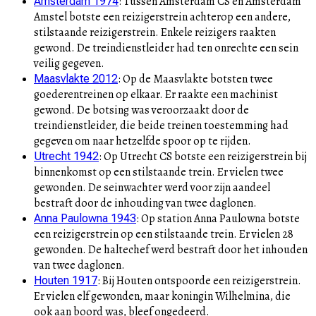
:
Tussen Amsterdam CS en Amsterdam
Amsterdam 1974
Amstel botste een reizigerstrein achterop een andere,
stilstaande reizigerstrein. Enkele reizigers raakten
gewond. De treindienstleider had ten onrechte een sein
veilig gegeven.
:
Op de Maasvlakte botsten twee
Maasvlakte 2012
goederentreinen op elkaar. Er raakte een machinist
gewond. De botsing was veroorzaakt door de
treindienstleider, die beide treinen toestemming had
gegeven om naar hetzelfde spoor op te rijden.
:
Op Utrecht CS botste een reizigerstrein bij
Utrecht 1942
binnenkomst op een stilstaande trein. Er vielen twee
gewonden. De seinwachter werd voor zijn aandeel
bestraft door de inhouding van twee daglonen.
:
Op station Anna Paulowna botste
Anna Paulowna 1943
een reizigerstrein op een stilstaande trein. Er vielen 28
gewonden. De haltechef werd bestraft door het inhouden
van twee daglonen.
:
Bij Houten ontspoorde een reizigerstrein.
Houten 1917
Er vielen elf gewonden, maar koningin Wilhelmina, die
ook aan boord was, bleef ongedeerd.