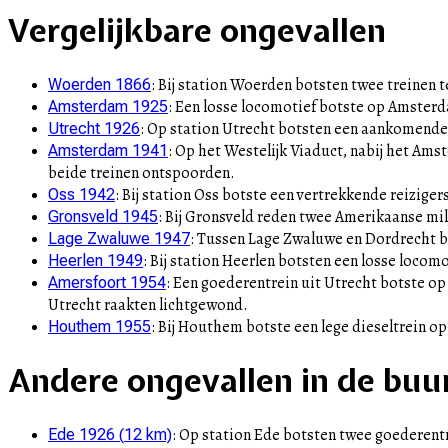
+
Vergelijkbare ongevallen
–
:
Bij station Woerden botsten twee treinen t
Woerden 1866
:
Een losse locomotief botste op Amsterda
Amsterdam 1925
:
Op station Utrecht botsten een aankomende 
Utrecht 1926
:
Op het Westelijk Viaduct, nabij het Amst
Amsterdam 1941
beide treinen ontspoorden.
:
Bij station Oss botste een vertrekkende reizig
Oss 1942
:
Bij Gronsveld reden twee Amerikaanse mili
Gronsveld 1945
:
Tussen Lage Zwaluwe en Dordrecht bo
Lage Zwaluwe 1947
:
Bij station Heerlen botsten een losse locomo
Heerlen 1949
:
Een goederentrein uit Utrecht botste o
Amersfoort 1954
Utrecht raakten lichtgewond.
:
Bij Houthem botste een lege dieseltrein o
Houthem 1955
Andere ongevallen in de buu
:
Op station Ede botsten twee goederentre
Ede 1926
(
12
km)