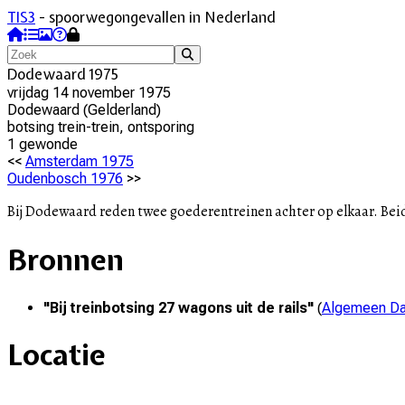
TIS3
- spoorwegongevallen in Nederland
Dodewaard 1975
vrijdag 14 november 1975
Dodewaard
(
Gelderland
)
botsing trein-trein, ontsporing
1
gewonde
<<
Amsterdam 1975
Oudenbosch 1976
>>
Bij Dodewaard reden twee goederentreinen achter op elkaar. Bei
Bronnen
"
Bij treinbotsing 27 wagons uit de rails
"
(
Algemeen Da
Locatie