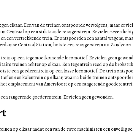
egen elkaar. Een van de treinen ontspoorde vervolgens, maar er vi
m Centraal op een stilstaande reizigerstrein. Er vielen zeven lic
en een vertrekkende trein. Er ontspoorden een aantal wagens, maa
erdamse Centraal Station, botste een reizigerstrein uit Zandvoort
erstrein op een tegemoetkomende locomotief. Er vielen geen gewon
taire treinen achter op elkaar. Een tegentrein reed op de brokstuk
tste een goederentrein op een losse locomotief. De trein ontspoo
tief en een kolentrein op elkaar, waarna beide treinen ontspoorden.
p het emplacement van Amersfoort op een rangerende goederentrein
p een rangerende goederentrein. Er vielen geen gewonden.
rt
inen op elkaar nadat een van de twee machinisten een onveilig sei