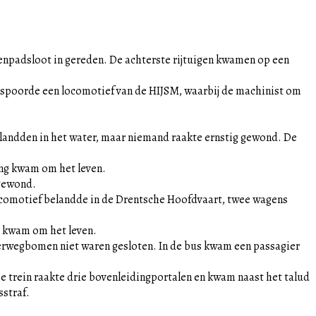
enpadsloot in gereden. De achterste rijtuigen kwamen op een
tspoorde een locomotief van de HIJSM, waarbij de machinist om
belandden in het water, maar niemand raakte ernstig gewond. De
ling kwam om het leven.
tgewond.
locomotief belandde in de Drentsche Hoofdvaart, twee wagens
r kwam om het leven.
verwegbomen niet waren gesloten. In de bus kwam een passagier
e trein raakte drie bovenleidingportalen en kwam naast het talud
sstraf.