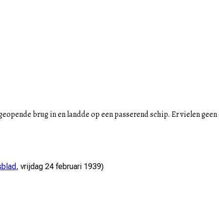
eopende brug in en landde op een passerend schip. Er vielen gee
sblad
,
vrijdag 24 februari 1939
)