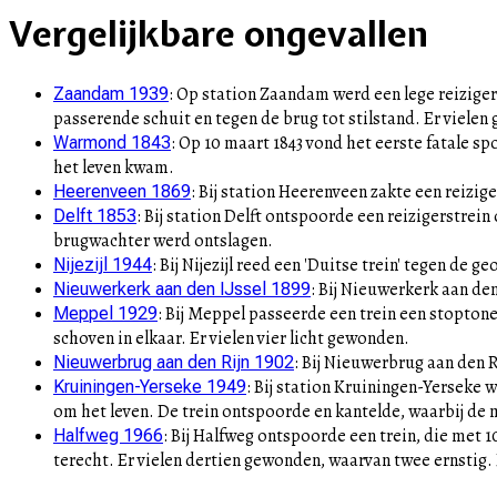
+
Vergelijkbare ongevallen
–
:
Op station Zaandam werd een lege reiziger
Zaandam 1939
passerende schuit en tegen de brug tot stilstand. Er viele
:
Op 10 maart 1843 vond het eerste fatale s
Warmond 1843
het leven kwam.
:
Bij station Heerenveen zakte een reizig
Heerenveen 1869
:
Bij station Delft ontspoorde een reizigerstrei
Delft 1853
brugwachter werd ontslagen.
:
Bij Nijezijl reed een 'Duitse trein' tegen de
Nijezijl 1944
:
Bij Nieuwerkerk aan den
Nieuwerkerk aan den IJssel 1899
:
Bij Meppel passeerde een trein een stopton
Meppel 1929
schoven in elkaar. Er vielen vier licht gewonden.
:
Bij Nieuwerbrug aan den R
Nieuwerbrug aan den Rijn 1902
:
Bij station Kruiningen-Yerseke 
Kruiningen-Yerseke 1949
om het leven. De trein ontspoorde en kantelde, waarbij de
:
Bij Halfweg ontspoorde een trein, die met 
Halfweg 1966
terecht. Er vielen dertien gewonden, waarvan twee ernstig