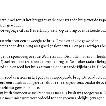
strein achteruit het bruggat van de openstaande brug over de Pap
n geen gewonden.
poorwegongeval van Nederland plaats. Op de brug over de Leede on
erstrein door een beweegbare brug. Er vielen enkele gewonden.
n omdat een draaibrug niet goed gesloten was. Een paar reizigers 
 geopende spoorbrug over de Wijmerts aan. De machinist en zijn leer
 IJssel reed een trein een geopende brug in. De stoker raakte lich
end sein en reed het bruggat van de openstaande Pijlebrug in. De 
ijn reed een trein in het gat van een geopende brug. De conducteu
werd een autobus aangereden door een reizigerstrein, omdat de o
 machinist gewond raakte.
100 km/h door een wissel reed waar maar 45 km/h was toegestaan. D
. De machinist werd veroordeeld tot een voorwaardelijke gevangeni