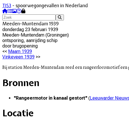
TIS3
- spoorwegongevallen in Nederland
Meeden-Muntendam 1939
donderdag 23 februari 1939
Meeden-Muntendam
(
Groningen
)
ontsporing, aanrijding schip
door
brugopening
<<
Maarn 1939
Vinkeveen 1939
>>
Bij station Meeden-Muntendam reed een rangeerlocomotief een g
Bronnen
"
Rangeermotor in kanaal gestort
"
(
Leeuwarder Nieuw
Locatie