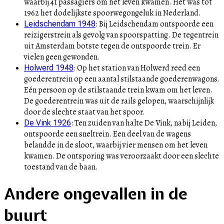
waarbij 41 passagiers om het leven kwamen. Het was tot
1962 het dodelijkste spoorwegongeluk in Nederland.
:
Bij Leidschendam ontspoorde een
Leidschendam 1948
reizigerstrein als gevolg van spoorspatting. De tegentrein
uit Amsterdam botste tegen de ontspoorde trein. Er
vielen geen gewonden.
:
Op het station van Holwerd reed een
Holwerd 1948
goederentrein op een aantal stilstaande goederenwagons.
Eén persoon op de stilstaande trein kwam om het leven.
De goederentrein was uit de rails gelopen, waarschijnlijk
door de slechte staat van het spoor.
:
Ten zuiden van halte De Vink, nabij Leiden,
De Vink 1926
ontspoorde een sneltrein. Een deel van de wagens
belandde in de sloot, waarbij vier mensen om het leven
kwamen. De ontsporing was veroorzaakt door een slechte
toestand van de baan.
Andere ongevallen in de
buurt