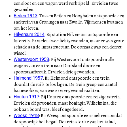
een sloot en een wagon werd verbrijzeld. Er vielen twee
gewonden.
:
Tussen Beilen en Hooghalen ontspoorde een
Beilen 1913
sneltrein van Groningen naar Zwolle. Vijf mensen kwamen
om het leven.
:
Bij station Hilversum ontspoorde een
Hilversum 2014
Intercity. Er vielen twee lichtgewonden, maar er was grote
schade aan de infrastructuur. De oorzaak was een defect
wissel.
:
Bij Westervoort ontspoorden alle
Westervoort 1958
wagens van een trein naar Duitsland door een
spoorstaafbreuk. Er vielen drie gewonden.
:
Bij Helmond ontspoorde een trein
Helmond 1957
doordat de rails te los lagen. De trein greep een aantal
baanwerkers, van wie er vier gewond raakten.
:
Bij Houten ontspoorde een reizigerstrein.
Houten 1917
Er vielen elf gewonden, maar koningin Wilhelmina, die
ook aan boord was, bleef ongedeerd.
:
Bij Weesp ontspoorde een sneltrein omdat
Weesp 1918
de spoordijk het begaf. De trein stortte van het talud,