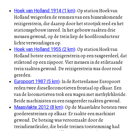
:
Op station Hoek van
Hoek van Holland 1914
(
1
km)
Holland weigerden de remmen van een binnenkomende
reizigerstrein, die daarop door het stootjuk reed en het
stationsgebouw inreed. In het gebouw raakten drie
mensen gewond, op de trein liep de hoofdconducteur
lichte verwondingen op.
:
Op station Hoek van
Hoek van Holland 1955
(
2
km)
Holland botste een reizigerstrein op een rangeerdeel, dat
stilstond op een zijspoor. Vier mensen in de stilstaande
trein raakten gewond. De reizigerstrein was door rood
gereden.
:
In de Rotterdamse Europoort
Europoort 1987
(
5
km)
reden twee diesellocomotieven frontaal op elkaar. Een
van de locomotieven trok een wagen met methylchloride.
Beide machinisten en een rangeerder raakten gewond.
:
Op de Maasvlakte botsten twee
Maasvlakte 2012
(
8
km)
goederentreinen op elkaar. Er raakte een machinist
gewond. De botsing was veroorzaakt door de
treindienstleider, die beide treinen toestemming had