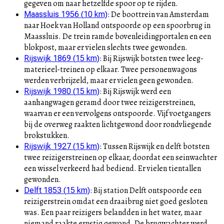
gegeven om naar hetzelfde spoor op te rijden.
:
De boottrein van Amsterdam
Maassluis 1956
(
10
km)
naar Hoek van Holland ontspoorde op een spoorbrug in
Maassluis. De trein ramde bovenleidingportalen en een
blokpost, maar er vielen slechts twee gewonden.
:
Bij Rijswijk botsten twee leeg-
Rijswijk 1869
(
15
km)
materieel-treinen op elkaar. Twee personenwagons
werden verbrijzeld, maar er vielen geen gewonden.
:
Bij Rijswijk werd een
Rijswijk 1980
(
15
km)
aanhangwagen geramd door twee reizigerstreinen,
waarvan er een vervolgens ontspoorde. Vijf voetgangers
bij de overweg raakten lichtgewond door rondvliegende
brokstukken.
:
Tussen Rijswijk en delft botsten
Rijswijk 1927
(
15
km)
twee reizigerstreinen op elkaar, doordat een seinwachter
een wissel verkeerd had bediend. Er vielen tientallen
gewonden.
:
Bij station Delft ontspoorde een
Delft 1853
(
15
km)
reizigerstrein omdat een draaibrug niet goed gesloten
was. Een paar reizigers belandden in het water, maar
niemand raakte ernstig gewond. De brugwachter werd